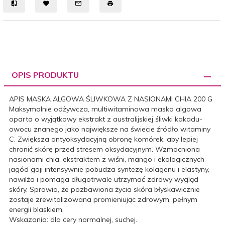
OPIS PRODUKTU
APIS MASKA ALGOWA ŚLIWKOWA Z NASIONAMI CHIA 200 G
Maksymalnie odżywcza, multiwitaminowa maska algowa
oparta o wyjątkowy ekstrakt z australijskiej śliwki kakadu-
owocu znanego jako największe na świecie źródło witaminy
C. Zwiększa antyoksydacyjną obronę komórek, aby lepiej
chronić skórę przed stresem oksydacyjnym. Wzmocniona
nasionami chia, ekstraktem z wiśni, mango i ekologicznych
jagód goji intensywnie pobudza syntezę kolagenu i elastyny,
nawilża i pomaga długotrwale utrzymać zdrowy wygląd
skóry. Sprawia, że pozbawiona życia skóra błyskawicznie
zostaje zrewitalizowana promieniując zdrowym, pełnym
energii blaskiem.
Wskazania: dla cery normalnej, suchej.