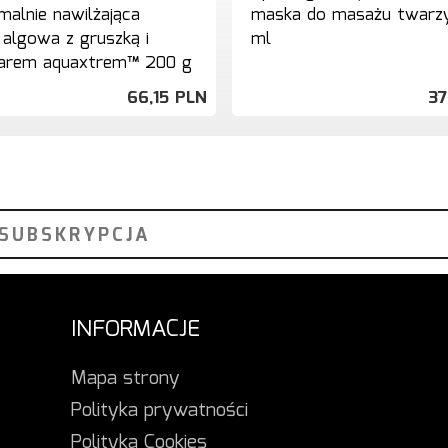
malnie nawilżająca
maska do masażu twarz
algowa z gruszką i
ml
barem aquaxtrem™ 200 g
66,
15
PLN
37
INFORMACJE
Mapa strony
Polityka prywatności
Polityka Cookies