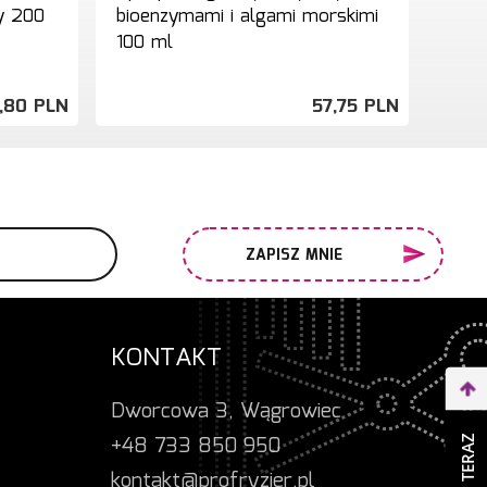
y 200
bioenzymami i algami morskimi
ultr
100 ml
,
80
PLN
57,
75
PLN
ZAPISZ MNIE
KONTAKT
Dworcowa 3, Wągrowiec
+48 733 850 950
kontakt@profryzjer.pl