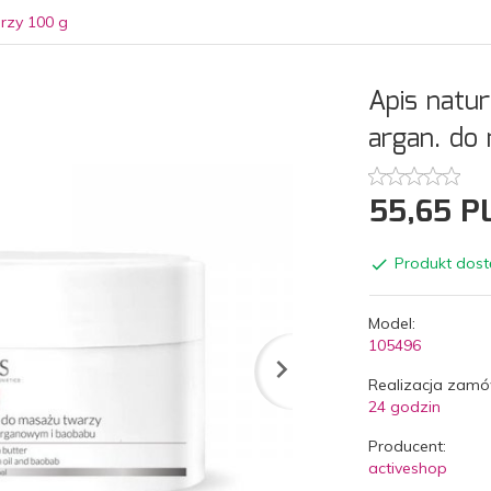
rzy 100 g
Apis natur
argan. do
55,
65
P
Produkt dost
Model:
105496
Realizacja zamó
24 godzin
Producent:
activeshop