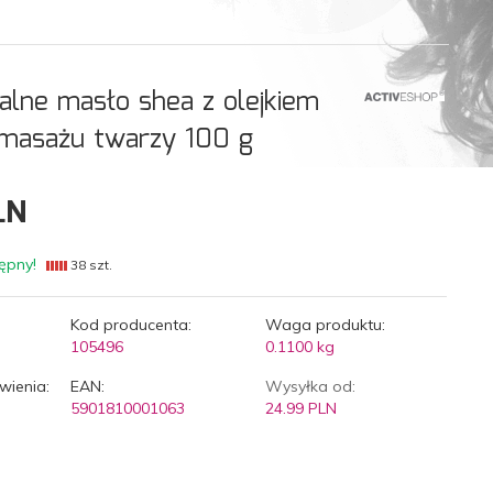
alne masło shea z olejkiem
 masażu twarzy 100 g
LN
ępny!
38 szt.
Kod producenta:
Waga produktu:
105496
0.1100
kg
wienia:
EAN:
Wysyłka od:
5901810001063
24.99 PLN