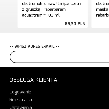
ekstremalnie nawilżające serum
ekstre
z gruszką i rabarbarem
maska 
aquaxtrem™ 100 ml
rabar
69,
30
PLN
-- WPISZ ADRES E-MAIL --
OBSŁUGA KLIENTA
Logowanie
Rejestracja
Ustawienia