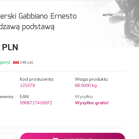
erski Gabbiano Ernesto
rdzawą podstawą
PLN
ępny!
145 szt.
Kod producenta:
Waga produktu:
125379
68.0000
kg
wienia:
EAN:
Wysyłka:
5906717416972
Wysyłka gratis!