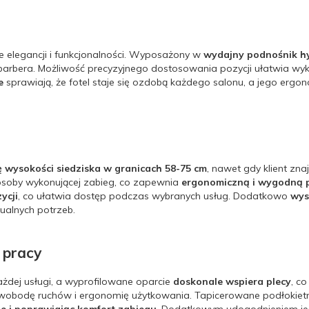
e elegancji i funkcjonalności. Wyposażony w
wydajny podnośnik hy
 barbera. Możliwość precyzyjnego dostosowania pozycji ułatwia w
ie
sprawiają, że fotel staje się ozdobą każdego salonu, a jego ergo
ę wysokości siedziska w granicach 58-75 cm
, nawet gdy klient zna
 osoby wykonującej zabieg, co zapewnia
ergonomiczną i wygodną 
ycji
, co ułatwia dostęp podczas wybranych usług. Dodatkowo
wys
ualnych potrzeb.
 pracy
żdej usługi, a wyprofilowane oparcie
doskonale wspiera plecy
, c
swobodę ruchów i ergonomię użytkowania. Tapicerowane podłokiet