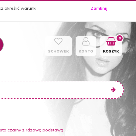
sz określić warunki
Zamknij
0
SCHOWEK
KONTO
KOSZYK
nesto czarny z rdzawą podstawą