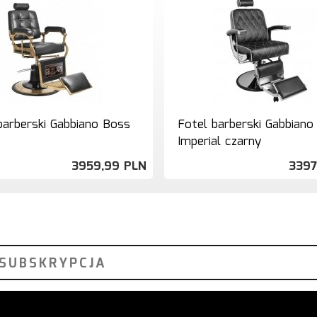
barberski Gabbiano Boss
Fotel barberski Gabbiano
Imperial czarny
3959,
99
PLN
3397