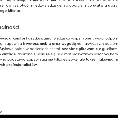
ie i poprawiając komfort zabiegu
. Dodatkowym udogodnieniem jest
uje również otwór między siedziskiem a oparciem, co
ułatwia utrzy
ego klienta
.
nalności
 wysoki komfort użytkowania
. Siedzisko wypełnione trwałą, odpor
acji zapewnia
trwałość mebla oraz wygodę
na najwyższym poziomie
 Stylowe obicie w odcieniach czerni,
ozdobne pikowanie z guzikami
m vintage
, doskonale wpisuje się w klimat klasycznych salonów barb
wna podstawa zapewniają nie tylko estetykę, ale także
maksymalną
ch profesjonalistów
.
ta