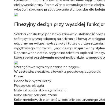
klientowi na naturalne ułożenie barków,
eliminując napięc
efektywność pracy. Przemyślana konstrukcja fotela obejm
włosów i
sprawne przygotowanie stanowiska dla kolejn
Finezyjny design przy wysokiej funkcjo
Solidna konstrukcja podstawy zapewnia
stabilność oraz
skórą syntetyczną odporną na ścieranie i łatwą w pielęgn
odporny na wilgoć, wytrzymały i łatwy do czyszczenia
.
wyjątkowego charakteru. Jego design,
inspirowany style
Dopracowane detale, oryginalna tekstura tapicerki i masy
które
spełni oczekiwania nawet najbardziej wymagający
Szczegółowe wymiary podane na zdjęciu.
W zestawie:
siedzisko, siłownik z podstawą, zagłówek.
Dane:
Podnośnik: hydrauliczny
Podstawa: okrągła
Materiał obicia: skóra syntetyczna
Kolor obicia: odcienie czerni
Kolor metalowych elementów: odcienie postarzanego zło