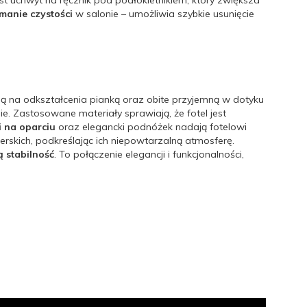
 uchwyt na ręcznik pod podłokietnikiem, który zwiększa
manie czystości
w salonie – umożliwia szybkie usunięcie
ną na odkształcenia pianką oraz obite przyjemną w dotyku
. Zastosowane materiały sprawiają, że fotel jest
 na oparciu
oraz elegancki podnóżek nadają fotelowi
erskich, podkreślając ich niepowtarzalną atmosferę.
 stabilność
. To połączenie elegancji i funkcjonalności,