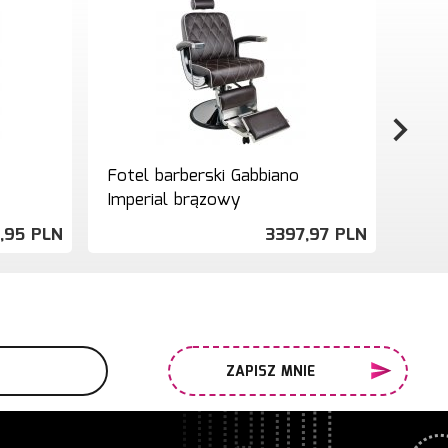
Fotel barberski Gabbiano
Fote
Imperial brązowy
Styl
,
95
PLN
3397,
97
PLN
ZAPISZ MNIE