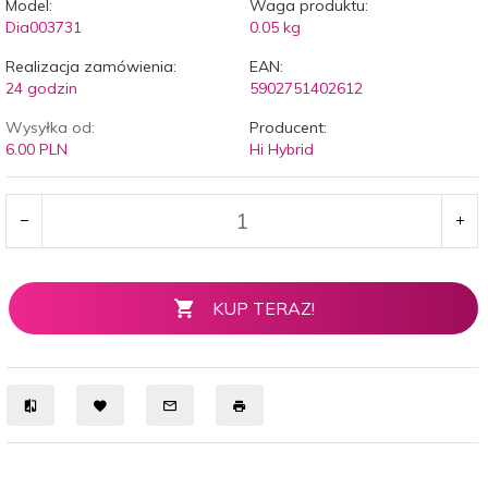
Model:
Waga produktu:
Dia003731
0.05
kg
Realizacja zamówienia:
EAN:
24 godzin
5902751402612
Wysyłka od:
Producent:
6.00 PLN
Hi Hybrid
KUP TERAZ!