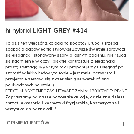
hi hybrid LIGHT GREY #414
To dziś ten wieczór z kolacją na bogato? Grubo ;) Trzeba
zadbać o odpowiednią stylówkę! Zawsze świetnie sprawdzi
się elegancki i stonowany szary, o jasnym odcieniu. Nie rzuca
się nadmiernie w oczy i pięknie kontrastuje z elegancką,
prostą stylizacją. My w tym roku proponujemy Ci sięgnąć po
szarość w lekko beżowym tonie – jest mniej oczywista i
przyjemnie zestawi się z czerwienią serwetek równo
poukładanych na stole ;)
EFEKT: KLASYCZNECZAS UTWARDZANIA: 120''KRYCIE: PEŁNE
Zapraszamy na nasze pozostałe aukcje, gdzie znajdziesz
sprzęt, akcesoria i kosmetyki fryzjerskie, kosmetyczne i
wszystko do paznokcii!!!
OPINIE KLIENTÓW