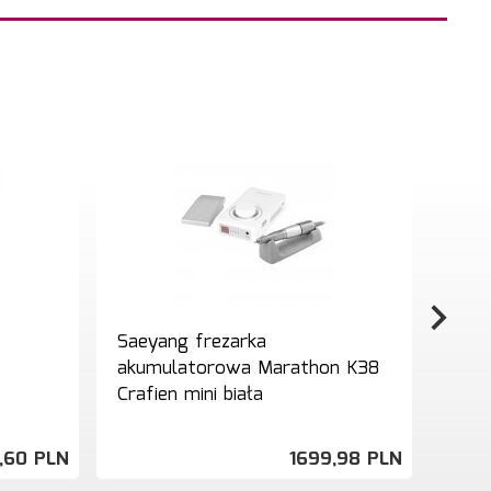
Saeyang frezarka
Saey
akumulatorowa Marathon K38
Mult
Crafien mini biała
prot
bezs
,
60
PLN
1699,
98
PLN