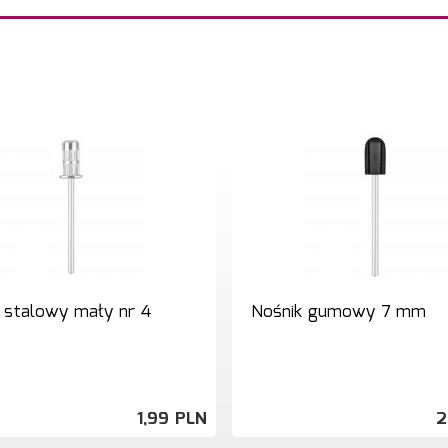
 stalowy mały nr 4
Nośnik gumowy 7 mm
1,
99
PLN
2