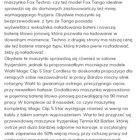
maszynka
Fox
Techno, czy też model
Fox
Tango idealnie
sprawdzi się do domowych zastosowań
czy
też mniej
wymagającego fryzjera.
Obydwie maszynki są
bezprzewodowe, z tym że Tango posiada
wyświetlacz
wskaźnika
naładowania baterii i nowszą
baterię
litowo
jonową, która pozwala na ładowanie w
dowolnym momencie, Techno z drugiej strony ma niższą
cenę,
ale
też baterie starego typu, którą trzeba pierw
rozładować,
żeby
ją naładować.
Obydwie te maszynki sprawdzą się również w salonie
fryzjerskim, jednak tu proponowałbym mocniejsze modele.
Wahl
Magic
Clip 5
Star
Cordless
to doskonała propozycja dla
ceniących sobie niezawodność w pracy. Bardzo mocny silnik
rotacyjny Wahl to gwarancja ostrego, precyzyjnego cięcia,
przy niewielkim hałasie. Dodatkowo maszynka wyposażona
w pojemną baterię litowo-jonową pozwalającą na 90 minut
pracy. W komplecie aż 8 nasadek, co czyni maszynkę
kompletną.
Magic
Clip 5
Star
występuje również w wersji na
kablu z takim samym wyposażeniem.
Warto też przyjrzeć się
przewodowej maszynce fryzjerskiej
Termix
Kit
Barber
, której
ostrze
jest dużo bardziej odporne na korozje, a oscylacyjny
silnik zapewnia do 50% więcej mocy,
przy cichszej pracy od
większości maszynek co czyni ją jedną z najciekawszych