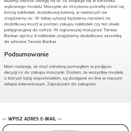
Musimy zwrócić uwagę na to, co znajduje się w kartoniku
wybranego modelu.
Maszynki do strzyżenia potrafią różnić się
ilością nakładek, dodatkową baterią, w
niektórych
nie
znajdziemy nic.
W takiej sytuacji będziemy narażeni na
dodatkowy koszt w postaci zakupu nakładek czy też oliwki
pielęgnacyjnej do ostrza.
W najnowszej maszynce
Termix
Barber
oprócz 6 nakładek znajdziemy dodatkowo
szczotkę
do włosów Termix Barber
.
Podsumowanie
Mam nadzieję, że choć odrobinę pomogłem w podjęciu
decyzji
co do
zakupu maszynki. Dodam, że wszystkie modele,
o których tutaj
wspomniałem, są dostępne on-line w naszym
sklepie internetowym.
Zapraszam do zakupów.
-- WPISZ ADRES E-MAIL --