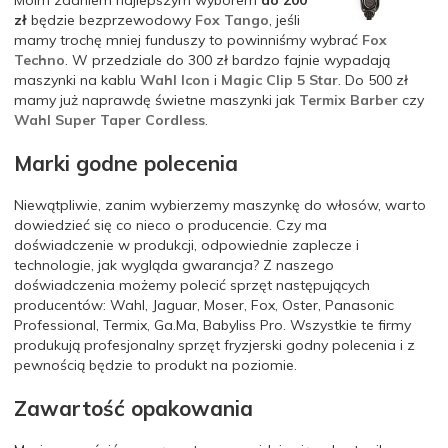
Moim zdaniem najlepszym wyborem
do
200
zł
będzie bezprzewodowy
Fox Tango
, jeśli
mamy trochę mniej funduszy to powinniśmy wybrać
Fox
Techno
. W przedziale do 300 zł bardzo fajnie wypadają
maszynki na kablu
Wahl Icon
i
Magic Clip 5 Star
. Do 500 zł
mamy już naprawdę świetne maszynki jak
Termix Barber
czy
Wahl Super Taper Cordless
.
Marki godne polecenia
Niewątpliwie, zanim
wybierzemy maszynkę do włosów, warto
dowiedzieć się co nieco o producencie.
Czy ma
doświadczenie w
produkcji
, odpowiednie zaplecze i
technologie, jak wygląda gwarancja?
Z naszego
doświadczenia możemy polecić sprzęt następujących
producentów: Wahl, Jaguar,
Moser
,
Fox
, Oster, Panasonic
Professional,
Termix
, Ga.Ma,
Babyliss
Pro.
Wszystkie te firmy
produkują profesjonalny sprzęt fryzjerski godny polecenia i z
pewnością będzie to
produkt
na poziomie.
Zawartość opakowania