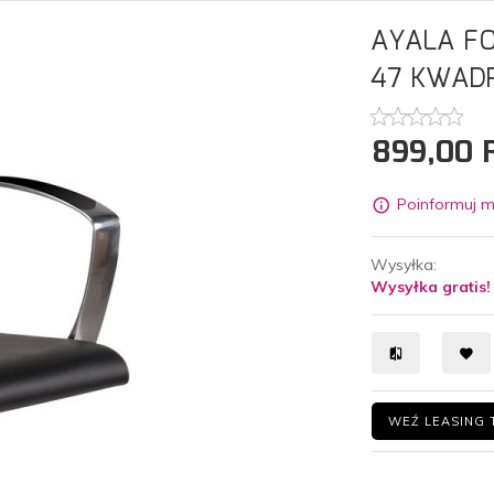
AYALA FO
47 KWAD
899,
00
Poinformuj m
Wysyłka:
Wysyłka gratis!
WEŹ LEASING 