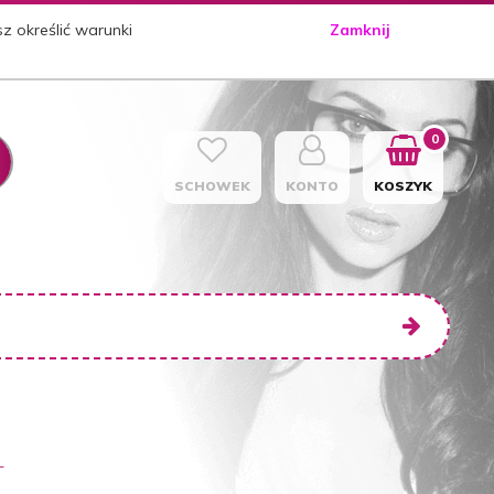
sz określić warunki
Zamknij
0
SCHOWEK
KONTO
KOSZYK
T