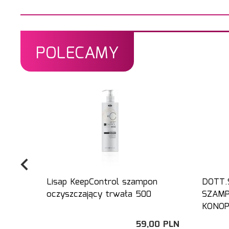
POLECAMY
Lisap KeepControl szampon
DOTT.
oczyszczający trwała 500
SZAMP
KONOPI
59,
00
PLN