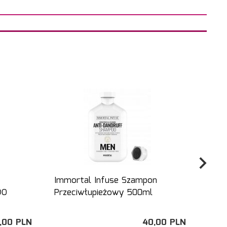
Immortal Infuse Szampon
Immo
DO
Przeciwłupieżowy 500ml
odży
,
00
PLN
40,
00
PLN