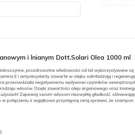
anowym i lnianym Dott.Solari Olea 1000 ml
go dobroczynne, prozdrowotne właściwości od lat wykorzystywane s
Witamina E i antyoksydanty zawarte w olejku odmładzają i regeneru
óra przeciwdziała negatywnemu wpływowi czynników zewnętrznyc
odzaju włosów. Dzięki zawartości oleju arganowego oraz lnianego 
u użyciach! Zapewnij swoim włosom niezwykłą gładkość, olśniewając
o w połączeniu z wyjątkowo przystępną ceną sprawia, że szampon 
ć.