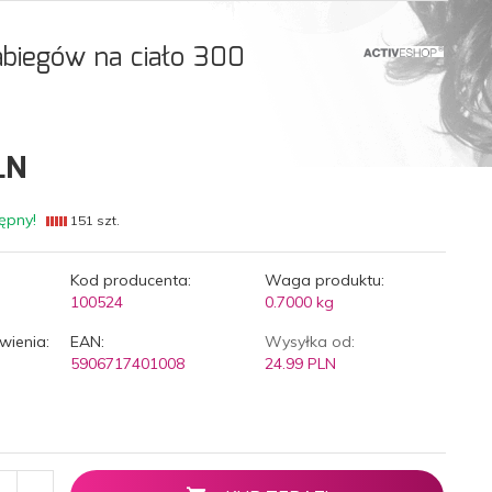
abiegów na ciało 300
LN
ępny!
151 szt.
Kod producenta:
Waga produktu:
100524
0.7000
kg
wienia:
EAN:
Wysyłka od:
5906717401008
24.99 PLN