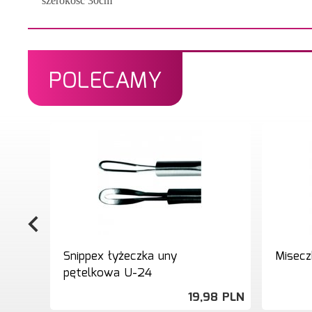
szerokość 30cm
POLECAMY
Snippex łyżeczka uny
Misecz
pętelkowa U-24
19,
98
PLN