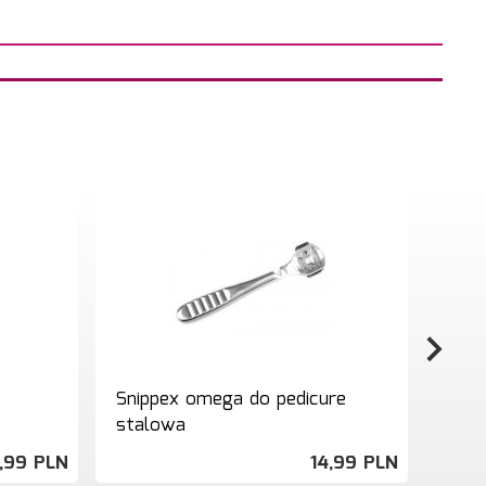
Snippex omega do pedicure
Mise
stalowa
,
99
PLN
14,
99
PLN