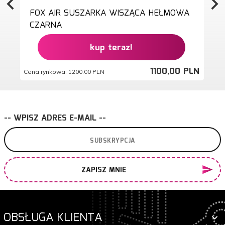
FOX AIR SUSZARKA WISZĄCA HEŁMOWA
CZARNA
kup teraz!
1100,
00
PLN
Cena rynkowa:
1200.00 PLN
Ce
-- WPISZ ADRES E-MAIL --
ZAPISZ MNIE
OBSŁUGA KLIENTA