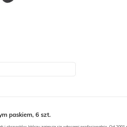
ym paskiem, 6 szt.
k i ekspertów, którzy zajmują się włosami profesjonalnie. Od 2001