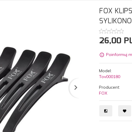
FOX KLIP
SYLIKONO
26,
00
P
Poinformuj m
Model:
Tov000180
Producent:
FOX