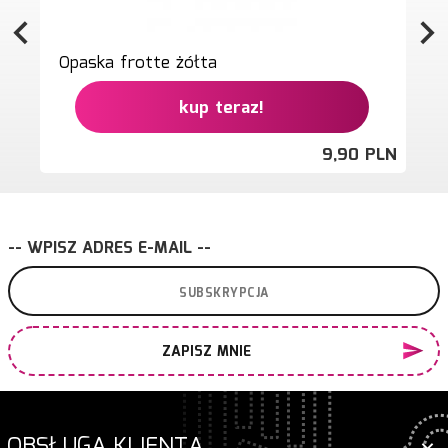
Opaska frotte żółta
kup teraz!
9,
90
PLN
-- WPISZ ADRES E-MAIL --
ZAPISZ MNIE
OBSŁUGA KLIENTA