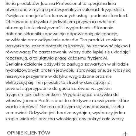
Seria produktów Joanna Professional to specjalna linia
utworzona z myślą o profesjonalnych salonach fryzjerskich.
Zwiększa ona jakość oferowanych usług i podnosi standard.
Oferowana odżywka z jedwabiem przywraca włosom
utracony blask, elastyczność i wygładzenie. Starannie
dobrane składniki zapewniają odpowiednią pielęgnację,
nawilżenie oraz odżywienie włosów. Ten produkt zawiera
wszystko to, czego potrzebują kosmyki, by zachować piękno i
równowagę. Po zastosowaniu włosy dużo lepiej się układają i
rozczesują, a to ułatwia pracę każdemu fryzjerowi.
Genialne działanie odżywki to zasługa zawartych w składzie
hydrolizowanych protein jedwabiu, sprawiają one, że włosy są
niezwykle przyjemne w dotyku, wygładzone oraz nie
elektryzują się. Ten produkt to strzał w dziesiątkę i z
pewnością przypadnie do gustu zarówno wszystkim
fryzjerom jak i ich klientkom. Wygładzająca odżywka do
włosów Joanna Professional to efektywne rozwiązanie, które
warto zamówić. Nie ma nad czym się zastanawiać, trzeba
zamawiać. Odżywka jest bardzo wydajna, wystarczy jedna
kropla wielkości orzecha włoskiego, aby pokryć całe włosy.
OPINIE KLIENTÓW