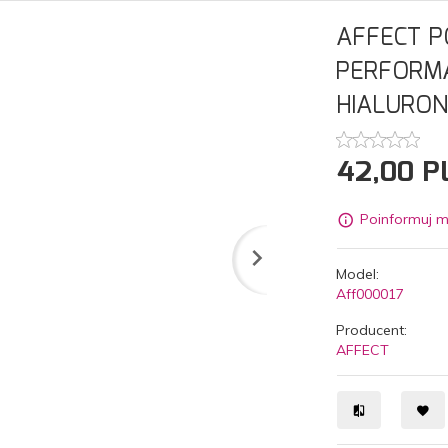
AFFECT P
PERFORMA
HIALURO
42,
00
P
Poinformuj m
Model:
Aff000017
Producent:
AFFECT