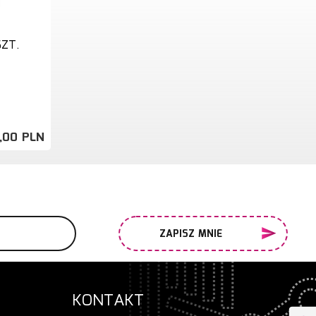
SZT.
,
00
PLN
ZAPISZ MNIE
KONTAKT