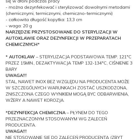
się w dłoni podczas pracy
- można dezynfekować i sterylizować dowolnymi metodami
(chemicznymi, termicznymi, chemiczno-termicznymi)
- całkowita długość kopytka: 13,3 cm
- waga: 20 g
NARZĘDZIE PRZYSTOSOWANE DO STERYLIZACJI W
AUTOKLAWIE ORAZ DEZYNFEKCJI W PRZEPARATACH
CHEMICZNYCH*
* AUTOKLAW
– STERYLIZACJA PODSTAWOWA TEMP. 121°C
PRZEZ 15MIN., DEZAKTYWACJA TEMP 132-134°C, CIŚNIENIE 3
BARY
UWAGA!!!
STAL, NAWET INOX BEZ WZGLĘDU NA PRODUCENTA MOŻE
W SZCZEGÓLNYCH WARUNKACH ZOSTAĆ USZKODZONA,
ZNISZCZONA CZEGO WYNIKIEM MOGĄ BYC ODBARWIENIA,
WŻERY A NAWET KOROZJA.
*DEZYNFEKCJA CHEMICZNA
– PŁYNEM DO TEGO
PRZEZNACZONYM STOSOWANYM WG ZALECEŃ
PRODUCENTA.
UWAGA!!!
NIE STOSOWANIE SIĘ DO ZALECEŃ PRODUCENTA (ZBYT