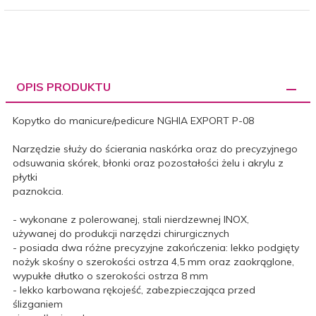
OPIS PRODUKTU
Kopytko do manicure/pedicure NGHIA EXPORT P-08
Narzędzie służy do ścierania naskórka oraz do precyzyjnego
odsuwania skórek, błonki oraz pozostałości żelu i akrylu z
płytki
paznokcia.
- wykonane z polerowanej, stali nierdzewnej INOX,
używanej do produkcji narzędzi chirurgicznych
- posiada dwa różne precyzyjne zakończenia: lekko podgięty
nożyk skośny o szerokości ostrza 4,5 mm oraz zaokrąglone,
wypukłe dłutko o szerokości ostrza 8 mm
- lekko karbowana rękojeść, zabezpieczająca przed
ślizganiem