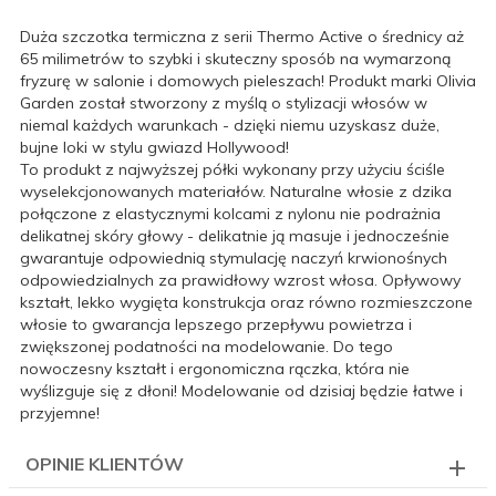
Duża szczotka termiczna z serii Thermo Active o średnicy aż
65 milimetrów to szybki i skuteczny sposób na wymarzoną
fryzurę w salonie i domowych pieleszach! Produkt marki Olivia
Garden został stworzony z myślą o stylizacji włosów w
niemal każdych warunkach - dzięki niemu uzyskasz duże,
bujne loki w stylu gwiazd Hollywood!
To produkt z najwyższej półki wykonany przy użyciu ściśle
wyselekcjonowanych materiałów. Naturalne włosie z dzika
połączone z elastycznymi kolcami z nylonu nie podrażnia
delikatnej skóry głowy - delikatnie ją masuje i jednocześnie
gwarantuje odpowiednią stymulację naczyń krwionośnych
odpowiedzialnych za prawidłowy wzrost włosa. Opływowy
kształt, lekko wygięta konstrukcja oraz równo rozmieszczone
włosie to gwarancja lepszego przepływu powietrza i
zwiększonej podatności na modelowanie. Do tego
nowoczesny kształt i ergonomiczna rączka, która nie
wyślizguje się z dłoni! Modelowanie od dzisiaj będzie łatwe i
przyjemne!
OPINIE KLIENTÓW