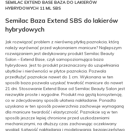
SEMILAC EXTEND BASE BAZA DO LAKIERÓW
HYBRYDOWYCH 11 ML SBS
Semilac Baza Extend SBS do lakierów
hybrydowych
Jak rozwiązać problem z nierówną płytką paznokcia, którą
należy wyrównać przed wykonaniem manicure? Najlepszym
rozwiązaniem jest dedykowany produkt Semilac Beauty
Salon – Extend Base, czyli samopoziomująca baza
hybrydowa. Jest to produkt przeznaczony do uzupełniania
ubytków i nierówności w płytce paznokcia. Pozwala
przedłużyć paznokcie nawet do 1 cm. Wykonana w ten
sposób baza pozwala uzyskać trwałość manicure do nawet
21 dni. Stosowanie Extend Base od Semilac Beauty Salon jest
niezwykle proste i wygodne. Produkt ma gęstą konsystencję,
co w zdecydowany sposób ułatwia nakładanie. Ponadto
uzyskana w ten sposób powierzchnia zachowuje wymaganą
dla manicure twardość i elastyczność. Paznokcie są w ten
sposób jeszcze lepiej chronione przed uszkodzeniami
mechanicznymi, na dłuższy czas zachowując oczekiwany
wygląd. Łatwość nakładania i modelowania, bezpieczeństwo