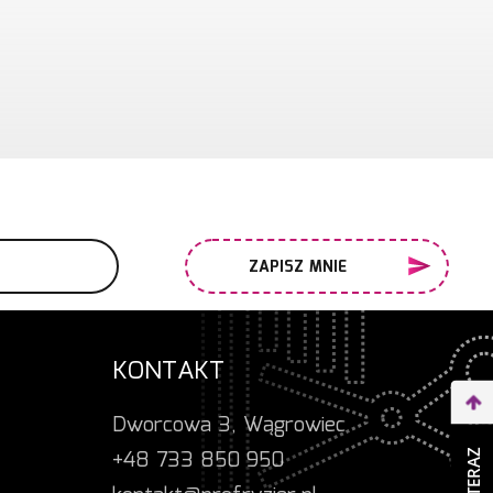
ZAPISZ MNIE
KONTAKT
Dworcowa 3, Wągrowiec
+48 733 850 950