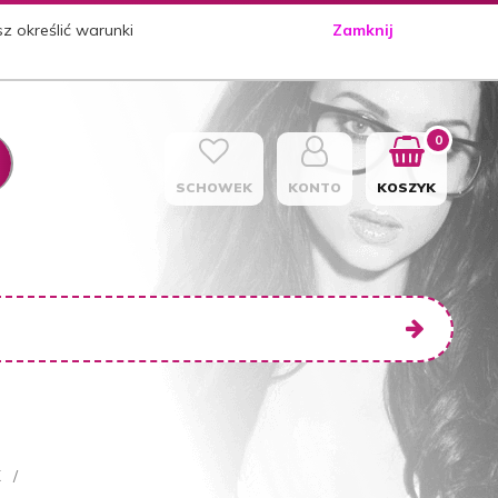
sz określić warunki
Zamknij
0
SCHOWEK
KONTO
KOSZYK
X