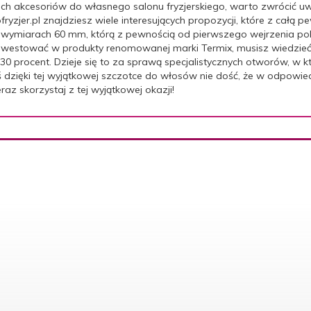
nich akcesoriów do własnego salonu fryzjerskiego, warto zwrócić uw
yzjer.pl znajdziesz wiele interesujących propozycji, które z całą 
o wymiarach 60 mm, którą z pewnością od pierwszego wejrzenia pok
inwestować w produkty renomowanej marki Termix, musisz wiedzieć,
0 procent. Dzieje się to za sprawą specjalistycznych otworów, w k
ziś dzięki tej wyjątkowej szczotce do włosów nie dość, że w odpow
raz skorzystaj z tej wyjątkowej okazji!