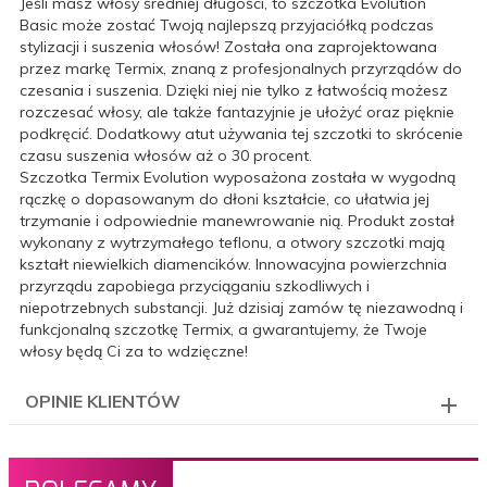
Jeśli masz włosy średniej długości, to szczotka Evolution
Basic może zostać Twoją najlepszą przyjaciółką podczas
stylizacji i suszenia włosów! Została ona zaprojektowana
przez markę Termix, znaną z profesjonalnych przyrządów do
czesania i suszenia. Dzięki niej nie tylko z łatwością możesz
rozczesać włosy, ale także fantazyjnie je ułożyć oraz pięknie
podkręcić. Dodatkowy atut używania tej szczotki to skrócenie
czasu suszenia włosów aż o 30 procent.
Szczotka Termix Evolution wyposażona została w wygodną
rączkę o dopasowanym do dłoni kształcie, co ułatwia jej
trzymanie i odpowiednie manewrowanie nią. Produkt został
wykonany z wytrzymałego teflonu, a otwory szczotki mają
kształt niewielkich diamencików. Innowacyjna powierzchnia
przyrządu zapobiega przyciąganiu szkodliwych i
niepotrzebnych substancji. Już dzisiaj zamów tę niezawodną i
funkcjonalną szczotkę Termix, a gwarantujemy, że Twoje
włosy będą Ci za to wdzięczne!
OPINIE KLIENTÓW