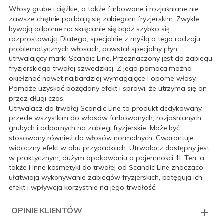
Włosy grube i ciężkie, a także farbowane i rozjaśniane nie
zawsze chętnie poddają się zabiegom fryzjerskim. Zwykle
bywają odporne na skręcanie się bądź szybko się
rozprostowują. Dlatego, specjalnie z myślą o tego rodzaju,
problematycznych włosach, powstał specjalny płyn
utrwalający marki Scandic Line. Przeznaczony jest do zabiegu
fryzjerskiego trwałej szwedzkiej. Z jego pomocą można
okiełznać nawet najbardziej wymagające i oporne włosy.
Pomoże uzyskać pożądany efekt i sprawi, że utrzyma się on
przez długi czas.
Utrwalacz do trwałej Scandic Line to produkt dedykowany
przede wszystkim do włosów farbowanych, rozjaśnianych,
grubych i odpornych na zabiegi fryzjerskie. Może być
stosowany również do włosów normalnych. Gwarantuje
widoczny efekt w obu przypadkach. Utrwalacz dostępny jest
w praktycznym, dużym opakowaniu o pojemności 1l. Ten, a
także i inne kosmetyki do trwałej od Scandic Line znacząco
ułatwiają wykonywanie zabiegów fryzjerskich, potęgują ich
efekt i wpływają korzystnie na jego trwałość.
OPINIE KLIENTÓW