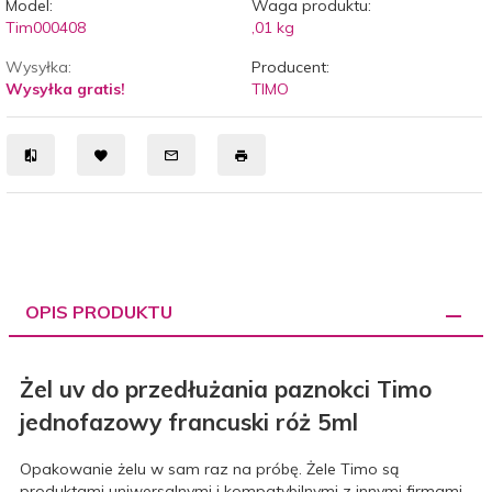
Model:
Waga produktu:
Tim000408
,01
kg
Wysyłka:
Producent:
Wysyłka gratis!
TIMO
OPIS PRODUKTU
Żel uv do przedłużania paznokci Timo
jednofazowy francuski róż 5ml
Opakowanie żelu w sam raz na próbę. Żele Timo są
produktami uniwersalnymi i kompatybilnymi z innymi firmami,