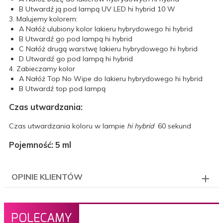
B
Utwardź ją pod lampą UV LED hi hybrid 10 W
3. Malujemy kolorem:
A
Nałóż ulubiony kolor lakieru hybrydowego hi hybrid
B
Utwardź go pod lampą hi hybrid
C
Nałóż drugą warstwę lakieru hybrydowego hi hybrid
D
Utwardź go pod lampą hi hybrid
4. Zabieczamy kolor
A
Nałóż Top No Wipe do lakieru hybrydowego hi hybrid
B
Utwardź top pod lampą
Czas utwardzania:
Czas utwardzania koloru w lampie
hi hybrid
60 sekund
Pojemność: 5 ml
OPINIE KLIENTÓW
POLECAMY