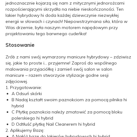
jednoznacznie kojarzą się nam z mitycznymi jednorożcami
rozpościerającymi skrzydła na niebie nieskończoności. Ten
lakier hybrydowy hi doda każdej dziewczynie niezwykłej
energii w słowach i czynach! Niepowstrzymana siła, która w
Was drzemie, była naszym motorem napędowym przy
projektowaniu tego barwnego cudeńka!
Stosowanie
Zrób z nami swój wymarzony manicure hybrydowy – zdziwisz
się, jakie to proste i… przyjemne! Zaproś do wspólnego
malowania przyjaciółkę i zamień swój salon w salon
manicure – razem stworzycie stylizacje godne sesji
zdjęciowej.
1. Przygotowanie:
A
Odsuń skórki
B
Nadaj kształt swoim paznokciom za pomocą pilnika hi
hybrid
C
Płytkę paznokcia należy zmatowić za pomocą bloku
polerskiego hi hybrid
D
Odtłuść płytkę Nail Cleanerem hi hybrid
2. Aplikujemy Bazę:
A
Nałóż bazę do lakierów hybrydowych hi hybrid