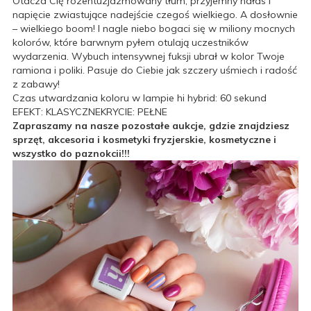
Otacza Cię rozentuzjazmowany tłum, przyjemny hałas i
napięcie zwiastujące nadejście czegoś wielkiego. A dosłownie
– wielkiego boom! I nagle niebo bogaci się w miliony mocnych
kolorów, które barwnym pyłem otulają uczestników
wydarzenia. Wybuch intensywnej fuksji ubrał w kolor Twoje
ramiona i poliki. Pasuje do Ciebie jak szczery uśmiech i radość
z zabawy!
Czas utwardzania koloru w lampie hi hybrid: 60 sekund
EFEKT: KLASYCZNEKRYCIE: PEŁNE
Zapraszamy na nasze pozostałe aukcje, gdzie znajdziesz
sprzęt, akcesoria i kosmetyki fryzjerskie, kosmetyczne i
wszystko do paznokcii!!!