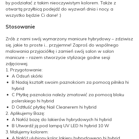
by podziałać z takim nieoczywistym kolorem. Także z
otwartą przyłbicą podejdź do wyzwań dnia i nocy, a
wszystko będzie Ci dane! :)
Stosowanie
Zrób z nami swój wymarzony manicure hybrydowy – zdziwisz
się, jakie to proste i… przyjemne! Zaproś do wspólnego
malowania przyjaciółkę i zamień swój salon w salon
manicure – razem stworzycie stylizacje godne sesji
zdjęciowej.
1. Przygotowanie:
A
Odsuń skórki
B
Nadaj kształt swoim paznokciom za pomocą pilnika hi
hybrid
C
Płytkę paznokcia należy zmatowić za pomocą bloku
polerskiego hi hybrid
D
Odtłuść płytkę Nail Cleanerem hi hybrid
2. Aplikujemy Bazę:
A
Nałóż bazę do lakierów hybrydowych hi hybrid
B
Utwardź ją pod lampą UV LED hi hybrid 10 W
3. Malujemy kolorem:
A
Nałóż ulubiony kolor lakieru hybrydowego hi hybrid