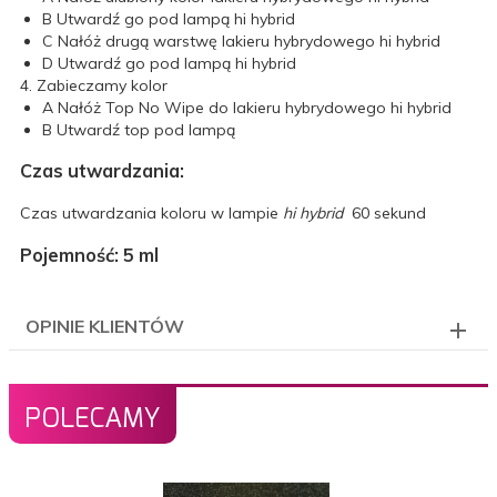
B
Utwardź go pod lampą hi hybrid
C
Nałóż drugą warstwę lakieru hybrydowego hi hybrid
D
Utwardź go pod lampą hi hybrid
4. Zabieczamy kolor
A
Nałóż Top No Wipe do lakieru hybrydowego hi hybrid
B
Utwardź top pod lampą
Czas utwardzania:
Czas utwardzania koloru w lampie
hi hybrid
60 sekund
Pojemność: 5 ml
OPINIE KLIENTÓW
POLECAMY