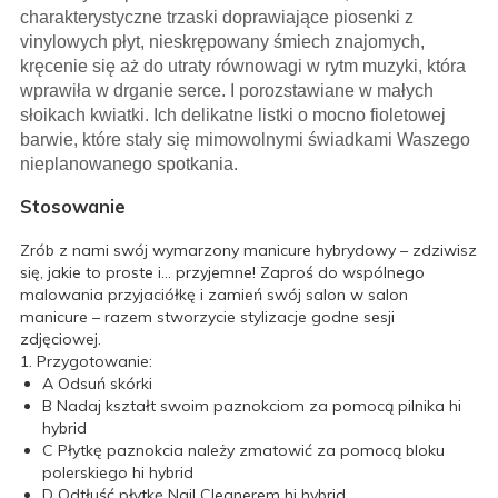
charakterystyczne trzaski doprawiające piosenki z
vinylowych płyt, nieskrępowany śmiech znajomych,
kręcenie się aż do utraty równowagi w rytm muzyki, która
wprawiła w drganie serce. I porozstawiane w małych
słoikach kwiatki. Ich delikatne listki o mocno fioletowej
barwie, które stały się mimowolnymi świadkami Waszego
nieplanowanego spotkania.
Stosowanie
Zrób z nami swój wymarzony manicure hybrydowy – zdziwisz
się, jakie to proste i… przyjemne! Zaproś do wspólnego
malowania przyjaciółkę i zamień swój salon w salon
manicure – razem stworzycie stylizacje godne sesji
zdjęciowej.
1. Przygotowanie:
A
Odsuń skórki
B
Nadaj kształt swoim paznokciom za pomocą pilnika hi
hybrid
C
Płytkę paznokcia należy zmatowić za pomocą bloku
polerskiego hi hybrid
D
Odtłuść płytkę Nail Cleanerem hi hybrid