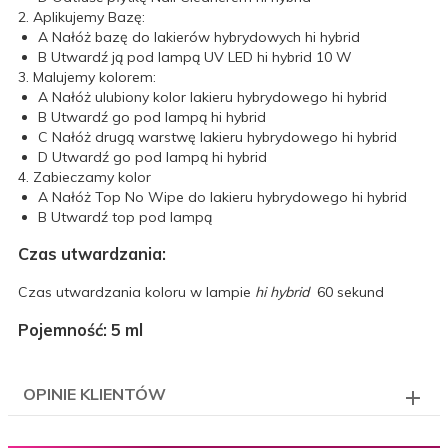
2. Aplikujemy Bazę:
A
Nałóż bazę do lakierów hybrydowych hi hybrid
B
Utwardź ją pod lampą UV LED hi hybrid 10 W
3. Malujemy kolorem:
A
Nałóż ulubiony kolor lakieru hybrydowego hi hybrid
B
Utwardź go pod lampą hi hybrid
C
Nałóż drugą warstwę lakieru hybrydowego hi hybrid
D
Utwardź go pod lampą hi hybrid
4. Zabieczamy kolor
A
Nałóż Top No Wipe do lakieru hybrydowego hi hybrid
B
Utwardź top pod lampą
Czas utwardzania:
Czas utwardzania koloru w lampie
hi hybrid
60 sekund
Pojemność: 5 ml
OPINIE KLIENTÓW