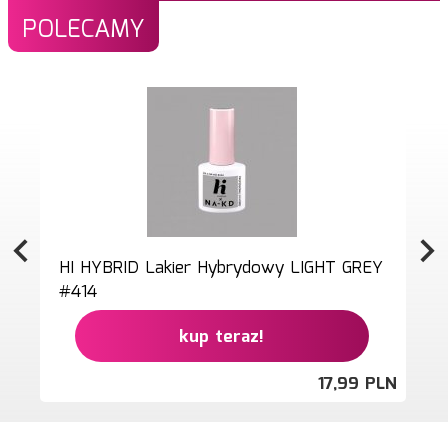
POLECAMY
HI HYBRID Lakier Hybrydowy LIGHT GREY
#414
kup teraz!
17,
99
PLN