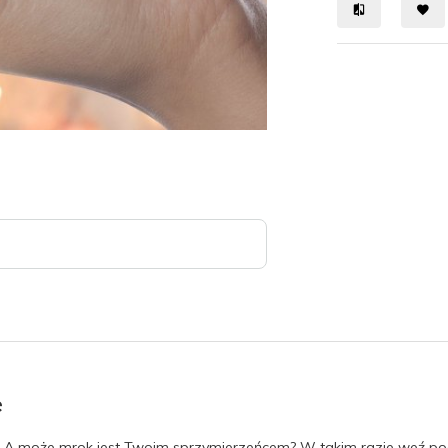
e
 A może mrok jest Twoim sprzymierzeńcem? W takim razie weź po