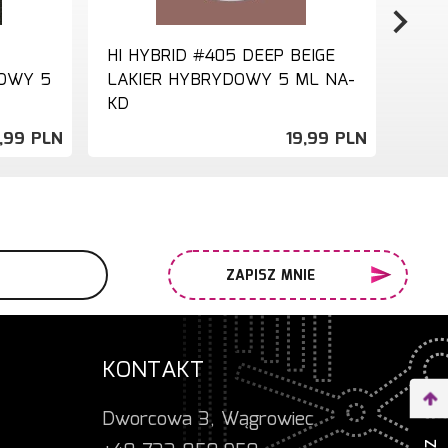
HI HYBRID #405 DEEP BEIGE
HI H
OWY 5
LAKIER HYBRYDOWY 5 ML NA-
LIGH
KD
,
99
PLN
19,
99
PLN
ZAPISZ MNIE
KONTAKT
Dworcowa 3, Wągrowiec