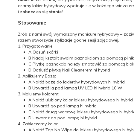
czarny lakier hybrydowy wpatruje się w każdego widza ema
i
zobacz co się stanie!
Stosowanie
Zrób z nami swój wymarzony manicure hybrydowy – zdziwis
razem stworzycie stylizacje godne sesji zdjęciowej.
1. Przygotowanie:
A
Odsuń skórki
B
Nadaj kształt swoim paznokciom za pomocą pilnika
C
Płytkę paznokcia należy zmatowić za pomocą bloku
D
Odtłuść płytkę Nail Cleanerem hi hybrid
2. Aplikujemy Bazę:
A
Nałóż bazę do lakierów hybrydowych hi hybrid
B
Utwardź ją pod lampą UV LED hi hybrid 10 W
3. Malujemy kolorem:
A
Nałóż ulubiony kolor lakieru hybrydowego hi hybrid
B
Utwardź go pod lampą hi hybrid
C
Nałóż drugą warstwę lakieru hybrydowego hi hybri
D
Utwardź go pod lampą hi hybrid
4. Zabieczamy kolor
A
Nałóż Top No Wipe do lakieru hybrydowego hi hyb