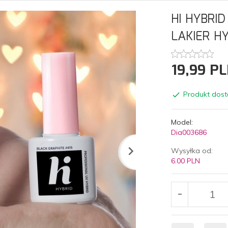
HI HYBRID
LAKIER H
19,
99
PL
Produkt dost
Model:
Dia003686
Wysyłka od:
6.00 PLN