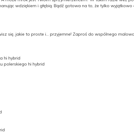
nując wdziękiem i głębią. Bądź gotowa na to, że tylko wyjątkowo as
z się, jakie to proste i… przyjemne! Zaproś do wspólnego malowan
 hi hybrid
 polerskiego hi hybrid
d
rid