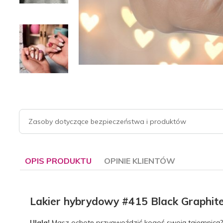
Zasoby dotyczące bezpieczeństwa i produktów
OPIS PRODUKTU
OPINIE KLIENTÓW
Lakier hybrydowy #415 Black Graphit
Ulala!
Masz ochotę przygwoździć kogoś swoją tajemnicą?