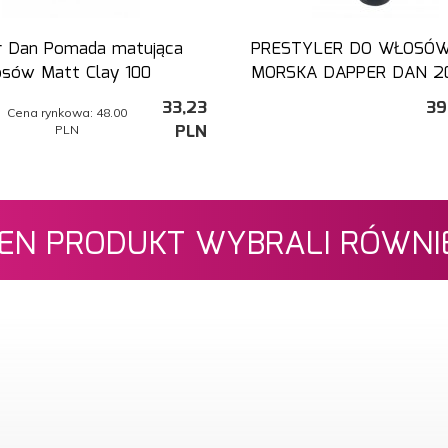
r Dan Pomada matująca
PRESTYLER DO WŁOSÓW
osów Matt Clay 100
MORSKA DAPPER DAN 2
33,
23
39
Cena rynkowa:
48.00
PLN
PLN
 TEN PRODUKT WYBRALI RÓWNIE