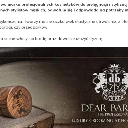
sowa marka profesjonalnych kosmetyków do pielęgnacji i styliza
ych stylistów męskich, odwołuje się i odpowiada na potrzeby m
ończeniu. Tworzy mocne aczkolwiek elastyczne utrwalenie, z efe
paracji, czy przedziałków
na suche włosy lub brodę oraz dowolnie ułożyć fryzurę