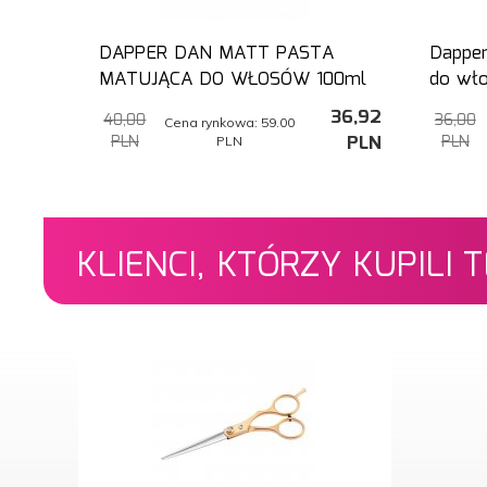
DAPPER DAN MATT PASTA
Dappe
MATUJĄCA DO WŁOSÓW 100ml
do wł
36,
92
40,00
36,00
Cena rynkowa:
59.00
PLN
PLN
PLN
PLN
KLIENCI, KTÓRZY KUPILI