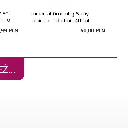
 SÓL
Immortal Grooming Spray
00 ML
Tonic Do Układania 400ml
,
99
PLN
40,
00
PLN
Ż...