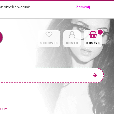
sz określić warunki
Zamknij
0
SCHOWEK
KONTO
KOSZYK
100ml