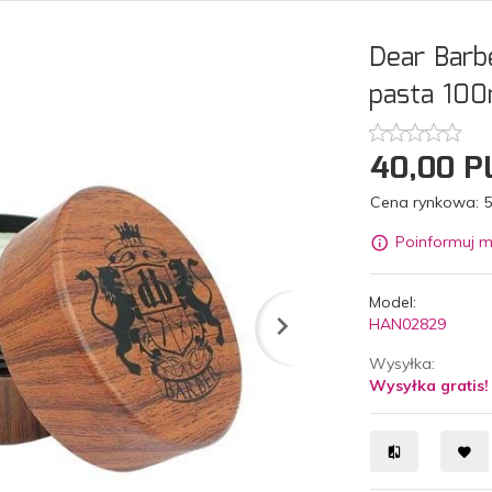
Dear Barb
pasta 100
40,
00
P
Cena rynkowa:
5
Poinformuj m
Model:
HAN02829
Wysyłka:
Wysyłka gratis!