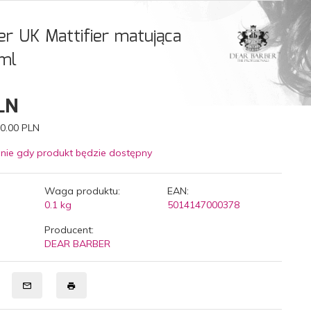
er UK Mattifier matująca
ml
LN
0.00 PLN
nie gdy produkt będzie dostępny
Waga produktu:
EAN:
0.1
kg
5014147000378
Producent:
DEAR BARBER