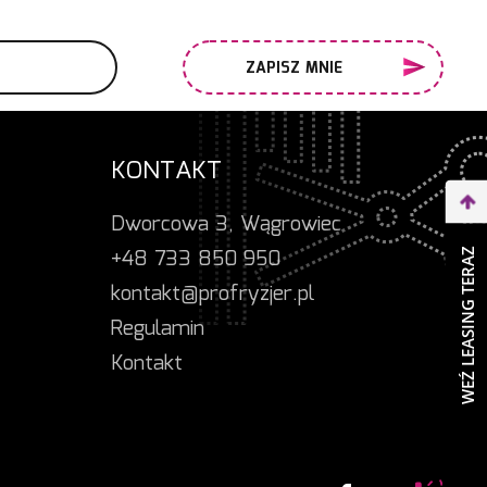
ZAPISZ MNIE
KONTAKT
Dworcowa 3, Wągrowiec
+48 733 850 950
WEŹ LEASING TERAZ
kontakt@profryzjer.pl
Regulamin
Kontakt