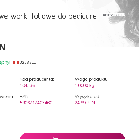
we worki foliowe do pedicure
N
ępny!
3258 szt.
Kod producenta:
Waga produktu:
104336
1.0000
kg
wienia:
EAN:
Wysyłka od:
5906717403460
24.99 PLN