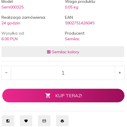
Model:
Waga produktu:
Sem000325
0.05
kg
Realizacja zamówienia:
EAN:
24 godzin
5902751426045
Wysyłka od:
Producent:
6.00 PLN
Semilac
Semilac kolory
KUP TERAZ!