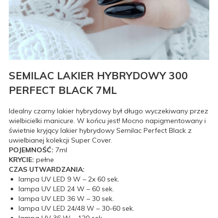
SEMILAC LAKIER HYBRYDOWY 300
PERFECT BLACK 7ML
Idealny czarny lakier hybrydowy był długo wyczekiwany przez
wielbicielki manicure. W końcu jest! Mocno napigmentowany i
świetnie kryjący lakier hybrydowy Semilac Perfect Black z
uwielbianej kolekcji Super Cover.
POJEMNOŚĆ:
7ml
KRYCIE:
pełne
CZAS UTWARDZANIA:
lampa UV LED 9 W – 2x 60 sek.
lampa UV LED 24 W – 60 sek.
lampa UV LED 36 W – 30 sek.
lampa UV LED 24/48 W – 30-60 sek.
lampa UV 36 W – 120 sek.