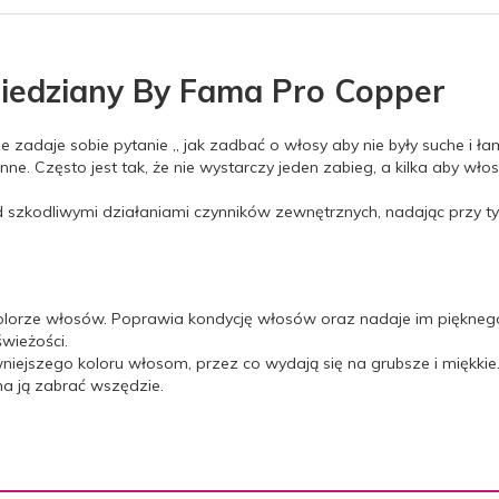
iedziany By Fama Pro Copper
zadaje sobie pytanie „ jak zadbać o włosy aby nie były suche i łaml
nne. Często jest tak, że nie wystarczy jeden zabieg, a kilka aby wło
zed szkodliwymi działaniami czynników zewnętrznych, nadając przy
olorze włosów. Poprawia kondycję włosów oraz nadaje im pięknego
wieżości.
niejszego koloru włosom, przez co wydają się na grubsze i miękkie
a ją zabrać wszędzie.