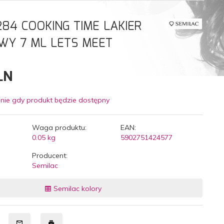
284 COOKING TIME LAKIER
Y 7 ML LETS MEET
LN
nie gdy produkt będzie dostępny
Waga produktu:
EAN:
0.05
kg
5902751424577
Producent:
Semilac
Semilac kolory