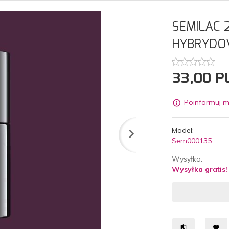
SEMILAC 
HYBRYDOW
33,
00
P
Poinformuj m
Model:
Sem000135
Wysyłka:
Wysyłka gratis!