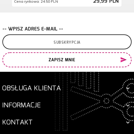
29,
99
PLN
Cena rynkowa:
24.50 PLN
Ce
-- WPISZ ADRES E-MAIL --
ZAPISZ MNIE
OBSŁUGA KLIENTA
INFORMACJE
KONTAKT