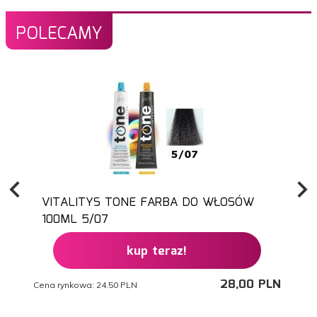
POLECAMY
VITALITYS TONE FARBA DO WŁOSÓW
100ML 5/07
kup teraz!
28,
00
PLN
Cena rynkowa:
24.50 PLN
Ce