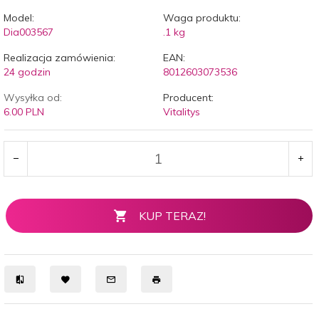
Model:
Waga produktu:
Dia003567
.1
kg
Realizacja zamówienia:
EAN:
24 godzin
8012603073536
Wysyłka od:
Producent:
6.00 PLN
Vitalitys
KUP TERAZ!