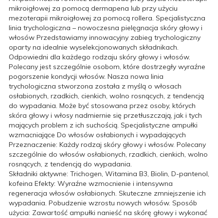
mikroigłowej za pomocą dermapena lub przy użyciu
mezoterapii mikroigłowej za pomocą rollera. Specjalistyczna
linia trychologiczna – nowoczesna pielęgnacja skóry głowy i
włosów Przedstawiamy innowacyjny zabieg trychologiczny
oparty na idealnie wyselekcjonowanych składnikach.
Odpowiedni dla każdego rodzaju skóry głowy i włosów.
Polecany jest szczególnie osobom, które dostrzegły wyraźne
pogorszenie kondycji włosów. Nasza nowa linia
trychologiczna stworzona została z myślą o włosach
osłabionych, rzadkich, cienkich, wolno rosnących, z tendencją
do wypadania. Może być stosowana przez osoby, których
skóra głowy i włosy nadmiernie się przetłuszczają, jak i tych
mających problem z ich suchością. Specjalistyczne ampułki
wzmacniające Do włosów osłabionych i wypadających
Przeznaczenie: Każdy rodzaj skóry głowy i włosów. Polecany
szczególnie do włosów osłabionych, rzadkich, cienkich, wolno
rosnących, z tendencją do wypadania.
Składniki aktywne: Trichogen, Witamina B3, Biolin, D-pantenol,
kofeina Efekty: Wyraźne wzmocnienie i intensywna
regeneracja włosów osłabionych. Skuteczne zmniejszenie ich
wypadania. Pobudzenie wzrostu nowych włosów. Sposób
użycia: Zawartość ampułki nanieść na skórę głowy i wykonać