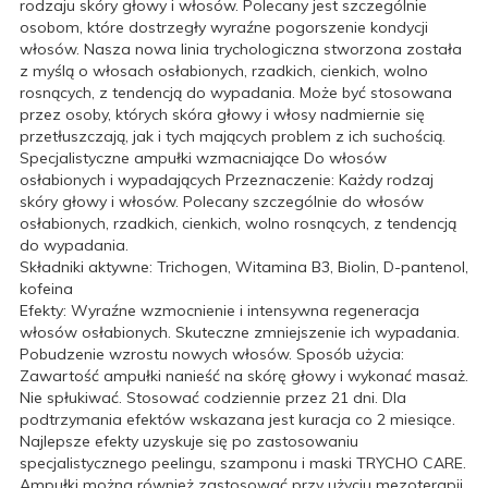
rodzaju skóry głowy i włosów. Polecany jest szczególnie
osobom, które dostrzegły wyraźne pogorszenie kondycji
włosów. Nasza nowa linia trychologiczna stworzona została
z myślą o włosach osłabionych, rzadkich, cienkich, wolno
rosnących, z tendencją do wypadania. Może być stosowana
przez osoby, których skóra głowy i włosy nadmiernie się
przetłuszczają, jak i tych mających problem z ich suchością.
Specjalistyczne ampułki wzmacniające Do włosów
osłabionych i wypadających Przeznaczenie: Każdy rodzaj
skóry głowy i włosów. Polecany szczególnie do włosów
osłabionych, rzadkich, cienkich, wolno rosnących, z tendencją
do wypadania.
Składniki aktywne: Trichogen, Witamina B3, Biolin, D-pantenol,
kofeina
Efekty: Wyraźne wzmocnienie i intensywna regeneracja
włosów osłabionych. Skuteczne zmniejszenie ich wypadania.
Pobudzenie wzrostu nowych włosów. Sposób użycia:
Zawartość ampułki nanieść na skórę głowy i wykonać masaż.
Nie spłukiwać. Stosować codziennie przez 21 dni. Dla
podtrzymania efektów wskazana jest kuracja co 2 miesiące.
Najlepsze efekty uzyskuje się po zastosowaniu
specjalistycznego peelingu, szamponu i maski TRYCHO CARE.
Ampułki można również zastosować przy użyciu mezoterapii