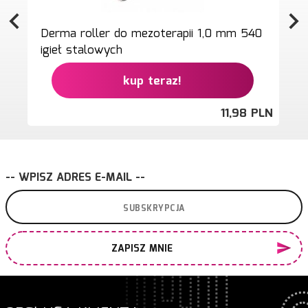
Derma roller do mezoterapii 1,0 mm 540
igieł stalowych
kup teraz!
11,
98
PLN
-- WPISZ ADRES E-MAIL --
ZAPISZ MNIE