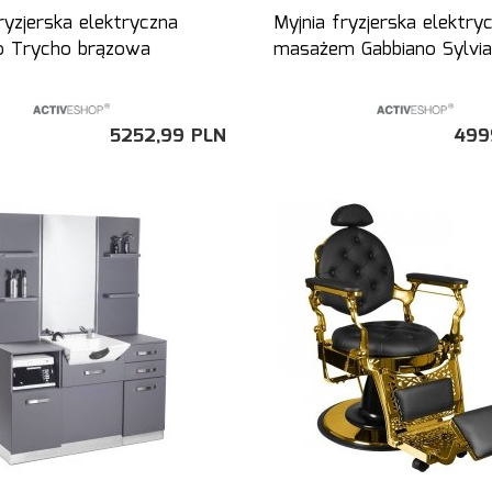
ryzjerska elektryczna
Myjnia fryzjerska elektry
o Trycho brązowa
masażem Gabbiano Sylvia
5252,
99
PLN
499