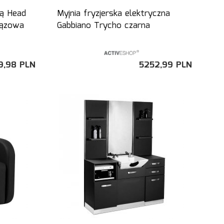
ką Head
Myjnia fryzjerska elektryczna
rązowa
Gabbiano Trycho czarna
9,
98
PLN
5252,
99
PLN