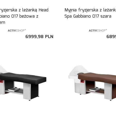
ryzjerska z leżanką Head
Myjnia fryzjerska z leżan
biano 017 beżowa z
Spa Gabbiano 017 szara
tem
6999,
98
PLN
689