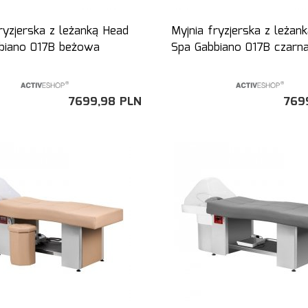
ryzjerska z leżanką Head
Myjnia fryzjerska z leżan
biano 017B beżowa
Spa Gabbiano 017B czarn
7699,
98
PLN
769