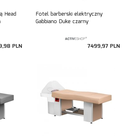
ką Head
Fotel barberski elektryczny
a
Gabbiano Duke czarny
9,
98
PLN
7499,
97
PLN