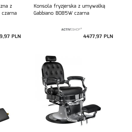
czna z
Konsola fryzjerska z umywalką
 czarna
Gabbiano B085W czarna
9,
97
PLN
4477,
97
PLN