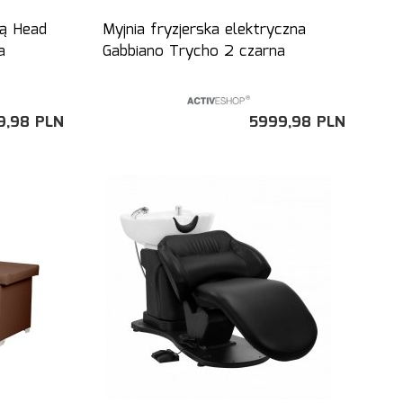
ką Head
Myjnia fryzjerska elektryczna
a
Gabbiano Trycho 2 czarna
9,
98
PLN
5999,
98
PLN