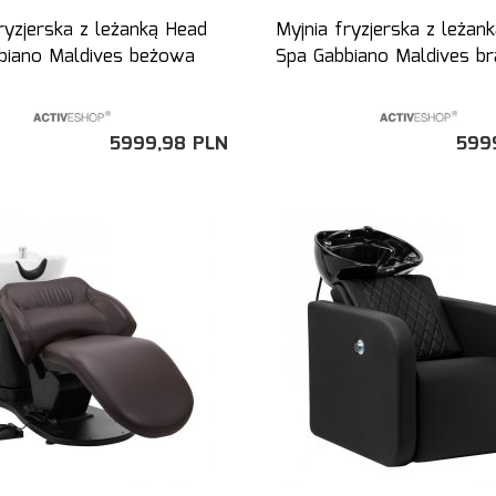
ryzjerska z leżanką Head
Myjnia fryzjerska z leżan
biano Maldives beżowa
Spa Gabbiano Maldives b
5999,
98
PLN
599