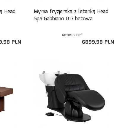
ką Head
Myjnia fryzjerska z leżanką Head
Spa Gabbiano 017 beżowa
9,
98
PLN
6899,
98
PLN