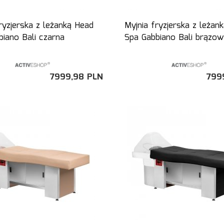
ryzjerska z leżanką Head
Myjnia fryzjerska z leżan
iano Bali czarna
Spa Gabbiano Bali brązo
7999,
98
PLN
799