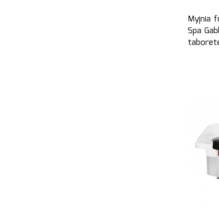
Myjnia f
Spa Gab
tabore