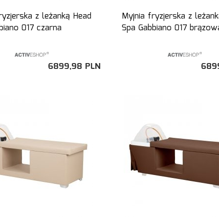
ryzjerska z leżanką Head
Myjnia fryzjerska z leżan
biano 017 czarna
Spa Gabbiano 017 brązow
6899,
98
PLN
689