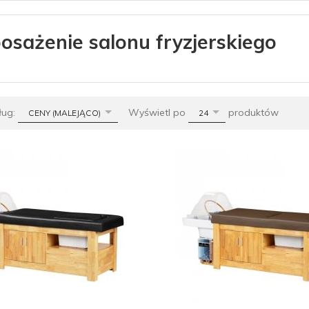
sażenie salonu fryzjerskiego
sort
pop
ług:
Wyświetl po
produktów
CENY (MALEJĄCO)
24