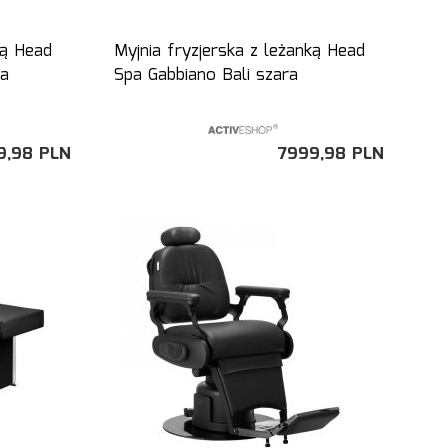
ką Head
Myjnia fryzjerska z leżanką Head
wa
Spa Gabbiano Bali szara
9,
98
PLN
7999,
98
PLN