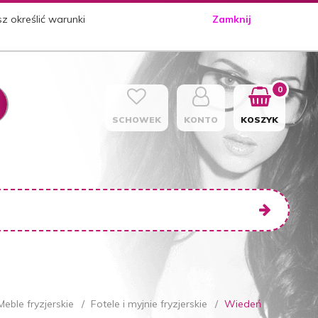
sz określić warunki
Zamknij
0
SCHOWEK
KONTO
KOSZYK
Meble fryzjerskie
Fotele i myjnie fryzjerskie
Wiedeń