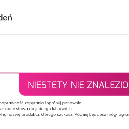
deń
NIESTETY NIE ZNALEZI
poprawność zapytania i spróbuj ponownie.
 szukane słowa do jednego lub dwóch.
ólną nazwę produktu, którego szukasz. Później będziesz mógł ogr