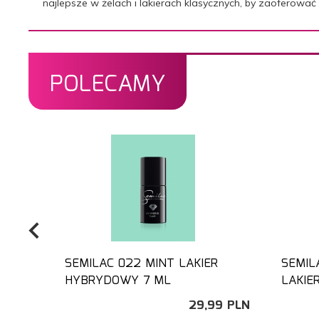
najlepsze w żelach i lakierach klasycznych, by zaoferować
POLECAMY
SEMILAC 022 MINT LAKIER
SEMIL
HYBRYDOWY 7 ML
LAKIE
29,
99
PLN