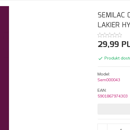
SEMILAC 
LAKIER H
29,
99
P
Produkt dost
Model:
Sem000043
EAN:
5901867974303