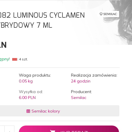
082 LUMINOUS CYCLAMEN
YBRYDOWY 7 ML
LN
ępny!
4 szt.
Waga produktu:
Realizacja zamówienia:
0.05
kg
24 godzin
Wysyłka od:
Producent:
6.00 PLN
Semilac
Semilac kolory