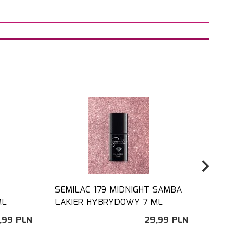
SEMILAC 179 MIDNIGHT SAMBA
SEMI
ML
LAKIER HYBRYDOWY 7 ML
HYB
,
99
PLN
29,
99
PLN