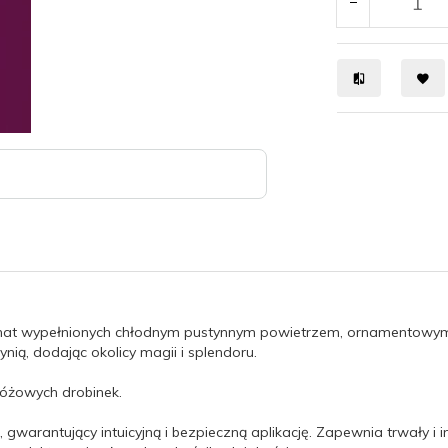
komnat wypełnionych chłodnym pustynnym powietrzem, ornamentowym
ią, dodając okolicy magii i splendoru.
różowych drobinek.
, gwarantujący intuicyjną i bezpieczną aplikację. Zapewnia trwały i