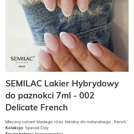
SEMILAC Lakier Hybrydowy
do paznokci 7ml - 002
Delicate French
Mleczny odcień bladego różu. Idealny do naturalnego ,,french”.
Kolekcja:
Special Day
Krycie koloru:
transparentne