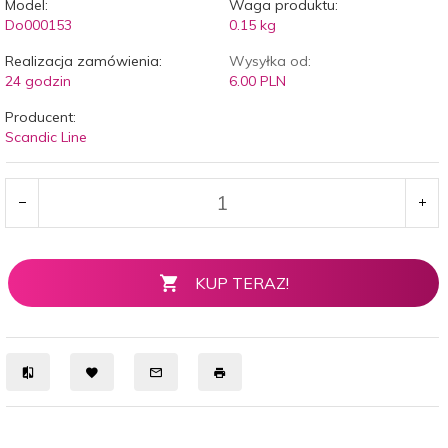
Model:
Waga produktu:
Do000153
0.15
kg
Realizacja zamówienia:
Wysyłka od:
24 godzin
6.00 PLN
Producent:
Scandic Line
KUP TERAZ!