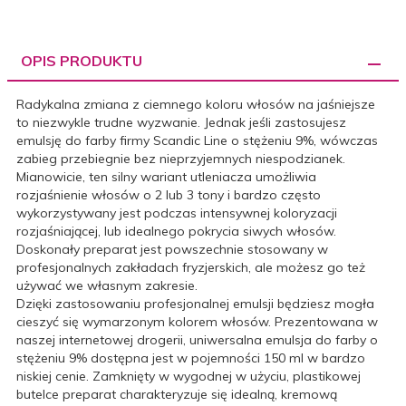
OPIS PRODUKTU
Radykalna zmiana z ciemnego koloru włosów na jaśniejsze
to niezwykle trudne wyzwanie. Jednak jeśli zastosujesz
emulsję do farby firmy Scandic Line o stężeniu 9%, wówczas
zabieg przebiegnie bez nieprzyjemnych niespodzianek.
Mianowicie, ten silny wariant utleniacza umożliwia
rozjaśnienie włosów o 2 lub 3 tony i bardzo często
wykorzystywany jest podczas intensywnej koloryzacji
rozjaśniającej, lub idealnego pokrycia siwych włosów.
Doskonały preparat jest powszechnie stosowany w
profesjonalnych zakładach fryzjerskich, ale możesz go też
używać we własnym zakresie.
Dzięki zastosowaniu profesjonalnej emulsji będziesz mogła
cieszyć się wymarzonym kolorem włosów. Prezentowana w
naszej internetowej drogerii, uniwersalna emulsja do farby o
stężeniu 9% dostępna jest w pojemności 150 ml w bardzo
niskiej cenie. Zamknięty w wygodnej w użyciu, plastikowej
butelce preparat charakteryzuje się idealną, kremową