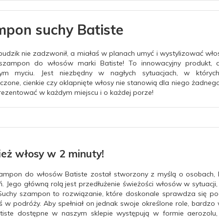
pon suchy Batiste
budzik nie zadzwonił, a miałaś w planach umyć i wystylizować włos
szampon do włosów marki Batiste! To innowacyjny produkt, d
jnym myciu. Jest niezbędny w nagłych sytuacjach, w któryc
zczone, cienkie czy oklapnięte włosy nie stanowią dla niego żadn
prezentować w każdym miejscu i o każdej porze!
eż włosy w 2 minuty!
ampon do włosów Batiste został stworzony z myślą o osobach
ń. Jego główną rolą jest przedłużenie świeżości włosów w sytuacji,
Suchy szampon to rozwiązanie, które doskonale sprawdza się po
eś w podróży. Aby spełniał on jednak swoje określone role, bardz
tiste dostępne w naszym sklepie występują w formie aerozolu, 