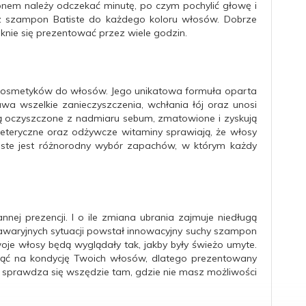
onem należy odczekać minutę, po czym pochylić głowę i
esz szampon Batiste do każdego koloru włosów. Dobrze
knie się prezentować przez wiele godzin.
kosmetyków do włosów. Jego unikatowa formuła oparta
suwa wszelkie zanieczyszczenia, wchłania łój oraz unosi
ą oczyszczone z nadmiaru sebum, zmatowione i zyskują
i eteryczne oraz odżywcze witaminy sprawiają, że włosy
iste jest różnorodny wybór zapachów, w którym każdy
nej prezencji. I o ile zmiana ubrania zajmuje niedługą
h awaryjnych sytuacji powstał innowacyjny suchy szampon
woje włosy będą wyglądały tak, jakby były świeżo umyte.
ąć na kondycję Twoich włosów, dlatego prezentowany
 sprawdza się wszędzie tam, gdzie nie masz możliwości