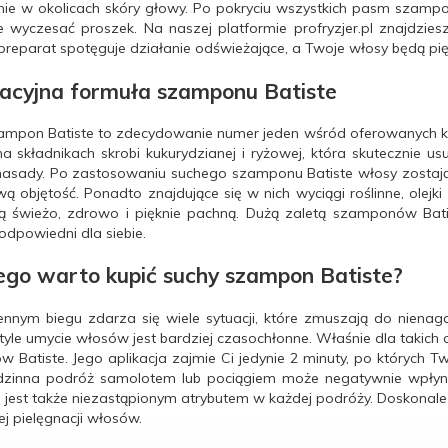
nie w okolicach skóry głowy. Po pokryciu wszystkich pasm szamp
e wyczesać proszek. Na naszej platformie profryzjer.pl znajdzi
preparat spotęguje działanie odświeżające, a Twoje włosy będą pię
acyjna formuła szamponu Batiste
ampon Batiste to zdecydowanie numer jeden wśród oferowanych 
a składnikach skrobi kukurydzianej i ryżowej, która skutecznie u
nasady. Po zastosowaniu suchego szamponu Batiste włosy zostaj
ą objętość. Ponadto znajdujące się w nich wyciągi roślinne, olejk
ą świeżo, zdrowo i pięknie pachną. Dużą zaletą szamponów Bat
odpowiedni dla siebie.
ego warto kupić suchy szampon Batiste?
nnym biegu zdarza się wiele sytuacji, które zmuszają do nienagan
 tyle umycie włosów jest bardziej czasochłonne. Właśnie dla takic
 Batiste. Jego aplikacja zajmie Ci jedynie 2 minuty, po których T
zinna podróż samolotem lub pociągiem może negatywnie wpłyn
jest także niezastąpionym atrybutem w każdej podróży. Doskonale
ej pielęgnacji włosów.