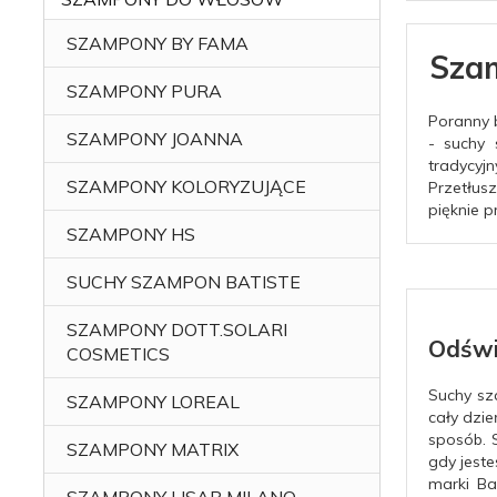
SZAMPONY BY FAMA
Szam
SZAMPONY PURA
Poranny 
SZAMPONY JOANNA
- suchy 
tradycy
SZAMPONY KOLORYZUJĄCE
Przetłus
pięknie 
SZAMPONY HS
SUCHY SZAMPON BATISTE
SZAMPONY DOTT.SOLARI
Odświ
COSMETICS
Suchy sz
SZAMPONY LOREAL
cały dzie
sposób. 
SZAMPONY MATRIX
gdy jest
marki Ba
SZAMPONY LISAP MILANO