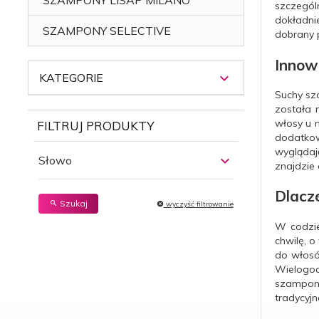
szczegól
dokładni
SZAMPONY SELECTIVE
dobrany 
Innow
KATEGORIE
Suchy sz
została n
włosy u 
FILTRUJ PRODUKTY
dodatkow
wyglądaj
Słowo
znajdzie 
Dlacz
Szukaj
wyczyść filtrowanie
W codzie
chwilę, o
do włosów
Wielogod
szampon 
tradycyjn