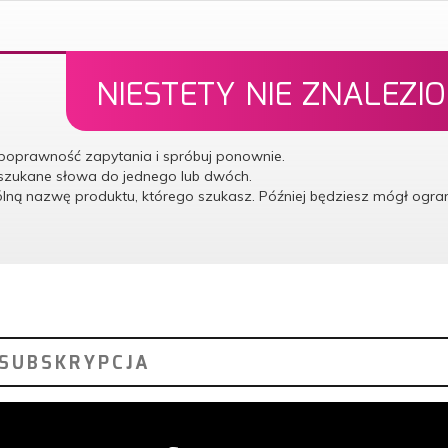
NIESTETY NIE ZNALEZI
poprawność zapytania i spróbuj ponownie.
 szukane słowa do jednego lub dwóch.
ólną nazwę produktu, którego szukasz. Później będziesz mógł ogr