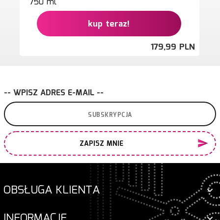
750 ml
kup teraz!
179,
99
PLN
-- WPISZ ADRES E-MAIL --
ZAPISZ MNIE
OBSŁUGA KLIENTA
INFORMACJE