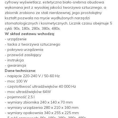
cyfrowy wyświetlacz, estetyczna biało-srebrna obudowa
wykonana jest z wysokiej jakości tworzywa sztucznego, a
zbiornik zrobiono ze stali nierdzewnej, jego prostokątny
kształt pozwala na mycie wydłużonych narzędzi
stomatologicznych i kosmetycznych. Licznik czasu obejmuje 5
cykli: 90s, 180s, 280s, 380s, 480s.
W skład zestawu wchodzą:
- urządzenie
- tacka z tworzywa sztucznego
- pokrywa urządzenia
- przewód zasilający
- instrukcja
- gwarancja
Dane techniczne:
- napięcie 220-240 V / 50-60 Hz
- moc 100 W
- częstotliwosć ultradźwięków 40 000 Hz
- moc ultradźwięków 64W
- pojemność 2,5 l
- wymiary zbiornika 240 x 140 x 70 mm
- wymiary urządzenia 280 x 210 x 160 mm
- wymiary opakownia 340 x 255 x 225 mm
- 5 cykli czasowych: 90s, 180s, 280s, 380s, 480s.