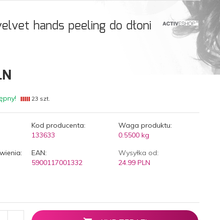
elvet hands peeling do dłoni
LN
ępny!
23 szt.
Kod producenta:
Waga produktu:
133633
0.5500
kg
wienia:
EAN:
Wysyłka od:
5900117001332
24.99 PLN