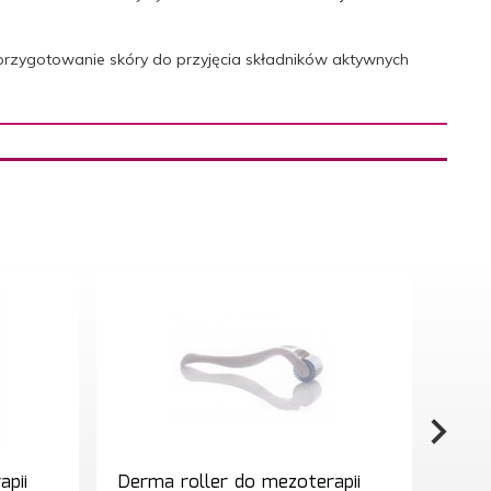
 przygotowanie skóry do przyjęcia składników aktywnych
apii
Derma roller do mezoterapii
Derm