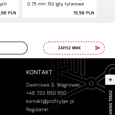
wych
0,75 mm 192 igły tytanowe
1,0 
,
98
PLN
19,
98
PLN
ZAPISZ MNIE
KONTAKT
Dworcowa 3, Wągrowiec
+48 733 850 950
WEŹ LEASING TERAZ
kontakt@profryzjer.pl
Regulamin