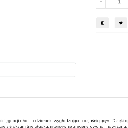
pielęgnacji dłoni, o działaniu wygładzająco-rozjaśniającym. Dzięk
 staje się aksamitnie gładka, intensywnie zregenerowana i nawilżon