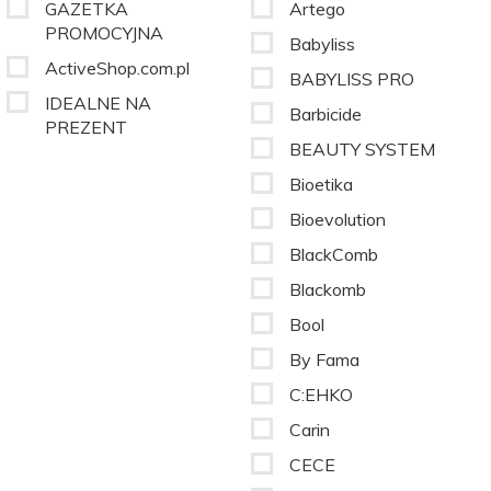
GAZETKA
Artego
PROMOCYJNA
Babyliss
ActiveShop.com.pl
BABYLISS PRO
IDEALNE NA
Barbicide
PREZENT
BEAUTY SYSTEM
Bioetika
Bioevolution
BlackComb
Blackomb
Bool
By Fama
C:EHKO
Carin
CECE