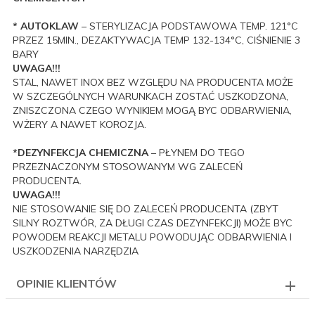
* AUTOKLAW
– STERYLIZACJA PODSTAWOWA TEMP. 121°C
PRZEZ 15MIN., DEZAKTYWACJA TEMP 132-134°C, CIŚNIENIE 3
BARY
UWAGA!!!
STAL, NAWET INOX BEZ WZGLĘDU NA PRODUCENTA MOŻE
W SZCZEGÓLNYCH WARUNKACH ZOSTAĆ USZKODZONA,
ZNISZCZONA CZEGO WYNIKIEM MOGĄ BYC ODBARWIENIA,
WŻERY A NAWET KOROZJA.
*DEZYNFEKCJA CHEMICZNA
– PŁYNEM DO TEGO
PRZEZNACZONYM STOSOWANYM WG ZALECEŃ
PRODUCENTA.
UWAGA!!!
NIE STOSOWANIE SIĘ DO ZALECEŃ PRODUCENTA (ZBYT
SILNY ROZTWÓR, ZA DŁUGI CZAS DEZYNFEKCJI) MOŻE BYC
POWODEM REAKCJI METALU POWODUJĄC ODBARWIENIA I
USZKODZENIA NARZĘDZIA
OPINIE KLIENTÓW