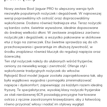
Nowy zestaw Bool Jaguar PRO to ulepszony wersja tych
niezwykle popularnych nożyczek i degażówek. W najnowszej
wersji poprawiliśmy ich ostrość oraz dopracowaliśmy
wykończenie. Dodano również ładniejsze etui. Teraz nożyczki
są bardzo ostre, świetnie wyważone, idealnie dopasowane
do średniej wielkości dłoni. W zestawie znajdziesz zarówno
nożyczki jak i degażówki, a wszystko pakowane w skórkowe
etui z logo na zameczek. Etui świetnie sprawdza się do ich
przechowywania i gwarantuje im dłuższą żywotność, w
środku znajdziesz również kluczyk do regulacji napięcia oraz
ściereczkę.
Ten styl nożyczek należy do ulubionych wśród fryzjerów,
ceniony za niewielką wagę i zwrotność. Oferuje styl i
wykończenie tradycyjnych nożyczek do włosów.
Rękojeść Bool model Jaguar została zaprojektowana tak, aby
była wyjątkowo wygodna i pomagała zminimalizować
napięcie i dyskomfort, zapewniając za każdym razem idealną
fryzurę. Te specjalistyczne, wysokiej klasy nożyczki fryzjerskie
ze stali nierdzewnej 6CR posiadają precyzyjne hartowane
ostrza z ręcznie zaostrzonymi krawędziami, aby z łatwością
równo przycinać włosy i nadać im stylowy wygląd.