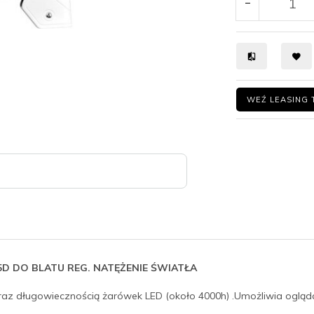
WEŹ LEASING 
 5D DO BLATU REG. NATĘŻENIE ŚWIATŁA
az długowiecznością żarówek LED (około 4000h) .Umożliwia ogląd