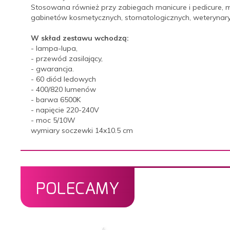
Stosowana również przy zabiegach manicure i pedicure, mak
gabinetów kosmetycznych, stomatologicznych, weterynary
W skład zestawu wchodzą:
- lampa-lupa,
- przewód zasilający,
- gwarancja.
- 60 diód ledowych
- 400/820 lumenów
- barwa 6500K
- napięcie 220-240V
- moc 5/10W
wymiary soczewki 14x10.5 cm
POLECAMY