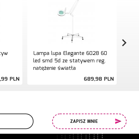
atyw
Lampa lupa Elegante 6028 60
Stat
led smd 5d ze statywem reg.
biały
natężenie światła
,
99
PLN
689,
98
PLN
ZAPISZ MNIE