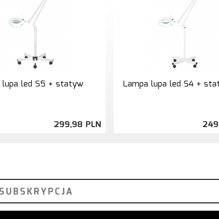
lupa led S5 + statyw
Lampa lupa led S4 + st
299,
98
PLN
249