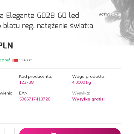
a Elegante 6028 60 led
blatu reg. natężenie światła
PLN
ępny!
134 szt.
Kod producenta:
Waga produktu:
123738
4.0000
kg
wienia:
EAN:
Wysyłka:
5906717413728
Wysyłka gratis!