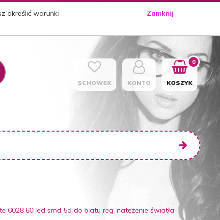
sz określić warunki
Zamknij
0
SCHOWEK
KONTO
KOSZYK
e 6028 60 led smd 5d do blatu reg. natężenie światła