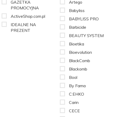
GAZETKA
Artego
PROMOCYJNA
Babyliss
ActiveShop.com.pl
BABYLISS PRO
IDEALNE NA
Barbicide
PREZENT
BEAUTY SYSTEM
Bioetika
Bioevolution
BlackComb
Blackomb
Bool
By Fama
C:EHKO
Carin
CECE