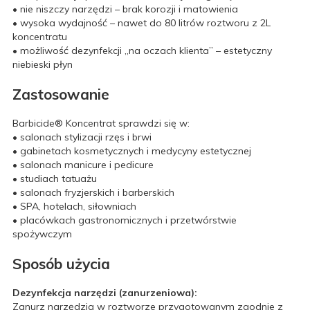
• nie niszczy narzędzi – brak korozji i matowienia
• wysoka wydajność – nawet do 80 litrów roztworu z 2L
koncentratu
• możliwość dezynfekcji „na oczach klienta” – estetyczny
niebieski płyn
Zastosowanie
Barbicide® Koncentrat sprawdzi się w:
• salonach stylizacji rzęs i brwi
• gabinetach kosmetycznych i medycyny estetycznej
• salonach manicure i pedicure
• studiach tatuażu
• salonach fryzjerskich i barberskich
• SPA, hotelach, siłowniach
• placówkach gastronomicznych i przetwórstwie
spożywczym
Sposób użycia
Dezynfekcja narzędzi (zanurzeniowa):
Zanurz narzędzia w roztworze przygotowanym zgodnie z