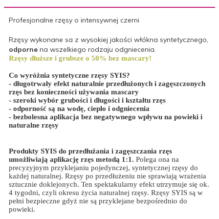
Profesjonalne rzęsy o intensywnej czerni
Rzęsy wykonane sa z wysokiej jakości włókna syntetycznego,
odporne
na wszelkiego rodzaju odgniecenia.
Rzęsy dłuższe i grubsze o 50% bez mascary!
Co wyróżnia syntetyczne rzęsy SYIS?
- długotrwały efekt naturalnie przedłużonych i zagęszczonych
rzęs bez konieczności używania mascary
- szeroki wybór grubości i długości i kształtu rzęs
- odporność są na wodę, ciepło i odgniecenia
- bezbolesna aplikacja bez negatywnego wpływu na powieki i
naturalne rzęsy
Produkty SYIS do przedłużania i zagęszczania rzęs
umożliwiają aplikację rzęs metodą 1:1.
Polega ona na
precyzyjnym przyklejaniu pojedynczej, syntetycznej rzęsy do
każdej naturalnej. Rzęsy po przedłużeniu nie sprawiają wrażenia
sztucznie doklejonych. Ten spektakularny efekt utrzymuje się ok.
4 tygodni, czyli okresu życia naturalnej rzęsy. Rzęsy SYIS są w
pełni bezpieczne gdyż nie są przyklejane bezpośrednio do
powieki.