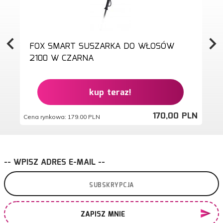
FOX SMART SUSZARKA DO WŁOSÓW
2100 W CZARNA
kup teraz!
170,
00
PLN
Cena rynkowa:
179.00 PLN
Ce
-- WPISZ ADRES E-MAIL --
ZAPISZ MNIE