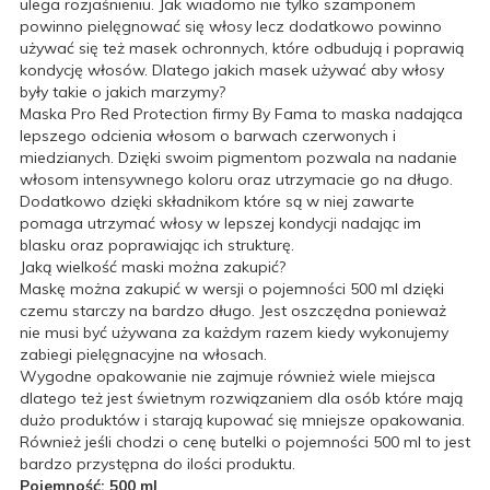
ulega rozjaśnieniu. Jak wiadomo nie tylko szamponem
powinno pielęgnować się włosy lecz dodatkowo powinno
używać się też masek ochronnych, które odbudują i poprawią
kondycję włosów. Dlatego jakich masek używać aby włosy
były takie o jakich marzymy?
Maska Pro Red Protection firmy By Fama to maska nadająca
lepszego odcienia włosom o barwach czerwonych i
miedzianych. Dzięki swoim pigmentom pozwala na nadanie
włosom intensywnego koloru oraz utrzymacie go na długo.
Dodatkowo dzięki składnikom które są w niej zawarte
pomaga utrzymać włosy w lepszej kondycji nadając im
blasku oraz poprawiając ich strukturę.
Jaką wielkość maski można zakupić?
Maskę można zakupić w wersji o pojemności 500 ml dzięki
czemu starczy na bardzo długo. Jest oszczędna ponieważ
nie musi być używana za każdym razem kiedy wykonujemy
zabiegi pielęgnacyjne na włosach.
Wygodne opakowanie nie zajmuje również wiele miejsca
dlatego też jest świetnym rozwiązaniem dla osób które mają
dużo produktów i starają kupować się mniejsze opakowania.
Również jeśli chodzi o cenę butelki o pojemności 500 ml to jest
bardzo przystępna do ilości produktu.
Pojemność: 500 ml